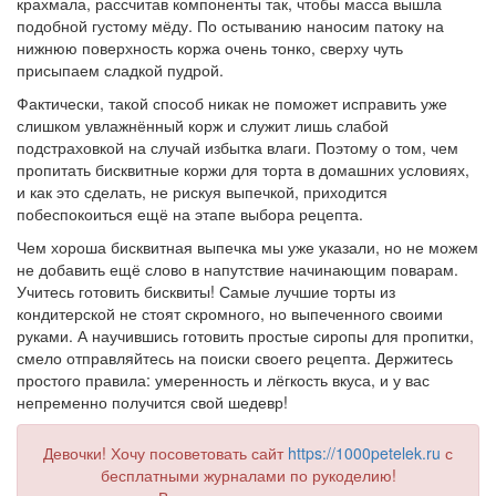
крахмала, рассчитав компоненты так, чтобы масса вышла
подобной густому мёду. По остыванию наносим патоку на
нижнюю поверхность коржа очень тонко, сверху чуть
присыпаем сладкой пудрой.
Фактически, такой способ никак не поможет исправить уже
слишком увлажнённый корж и служит лишь слабой
подстраховкой на случай избытка влаги. Поэтому о том, чем
пропитать бисквитные коржи для торта в домашних условиях,
и как это сделать, не рискуя выпечкой, приходится
побеспокоиться ещё на этапе выбора рецепта.
Чем хороша бисквитная выпечка мы уже указали, но не можем
не добавить ещё слово в напутствие начинающим поварам.
Учитесь готовить бисквиты! Самые лучшие торты из
кондитерской не стоят скромного, но выпеченного своими
руками. А научившись готовить простые сиропы для пропитки,
смело отправляйтесь на поиски своего рецепта. Держитесь
простого правила: умеренность и лёгкость вкуса, и у вас
непременно получится свой шедевр!
Девочки! Хочу посоветовать сайт
https://1000petelek.ru
с
бесплатными журналами по рукоделию!