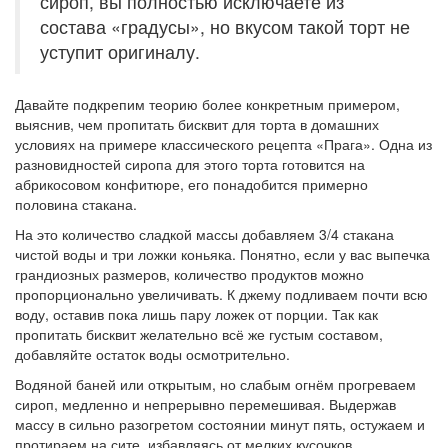
сироп, вы полностью исключаете из
состава «градусы», но вкусом такой торт не
уступит оригиналу.
Давайте подкрепим теорию более конкретным примером,
выяснив, чем пропитать бисквит для торта в домашних
условиях на примере классического рецепта «Прага». Одна из
разновидностей сиропа для этого торта готовится на
абрикосовом конфитюре, его понадобится примерно
половина стакана.
На это количество сладкой массы добавляем 3/4 стакана
чистой воды и три ложки коньяка. Понятно, если у вас выпечка
грандиозных размеров, количество продуктов можно
пропорционально увеличивать. К джему подливаем почти всю
воду, оставив пока лишь пару ложек от порции. Так как
пропитать бисквит желательно всё же густым составом,
добавляйте остаток воды осмотрительно.
Водяной баней или открытым, но слабым огнём прогреваем
сироп, медленно и непрерывно перемешивая. Выдержав
массу в сильно разогретом состоянии минут пять, остужаем и
протираем на сите, избавляясь от мелких кусочков.