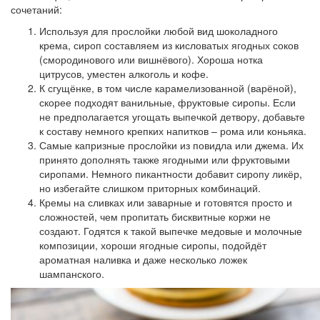
сочетаний:
Используя для прослойки любой вид шоколадного
крема, сироп составляем из кисловатых ягодных соков
(смородинового или вишнёвого). Хороша нотка
цитрусов, уместен алкоголь и кофе.
К сгущёнке, в том числе карамелизованной (варёной),
скорее подходят ванильные, фруктовые сиропы. Если
не предполагается угощать выпечкой детвору, добавьте
к составу немного крепких напитков – рома или коньяка.
Самые капризные прослойки из повидла или джема. Их
принято дополнять также ягодными или фруктовыми
сиропами. Немного пикантности добавит сиропу ликёр,
но избегайте слишком приторных комбинаций.
Кремы на сливках или заварные и готовятся просто и
сложностей, чем пропитать бисквитные коржи не
создают. Годятся к такой выпечке медовые и молочные
композиции, хороши ягодные сиропы, подойдёт
ароматная наливка и даже несколько ложек
шампанского.