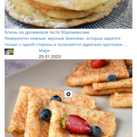
Блины на дрожжевом тесте Марокканские
Невероятно нежные, вкусные блинчики, которые жарятся
только с одной стороны и получаются идеально круглыми,…
Мари
25.01.2020