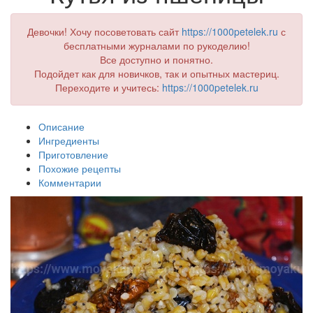
Девочки! Хочу посоветовать сайт
https://1000petelek.ru
с
бесплатными журналами по рукоделию!
Все доступно и понятно.
Подойдет как для новичков, так и опытных мастериц.
Переходите и учитесь:
https://1000petelek.ru
Описание
Ингредиенты
Приготовление
Похожие рецепты
Комментарии