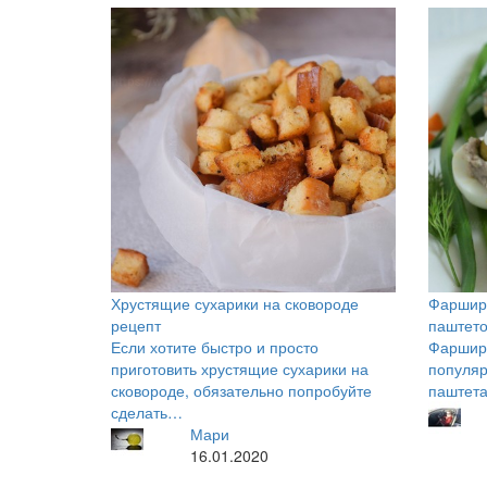
Хрустящие сухарики на сковороде
Фаршир
рецепт
паштет
Если хотите быстро и просто
Фаршир
приготовить хрустящие сухарики на
популяр
сковороде, обязательно попробуйте
паштета
сделать…
Мари
16.01.2020