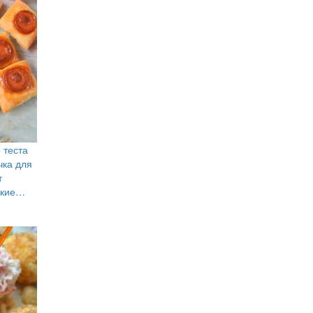
 теста
чка для
т
акие…