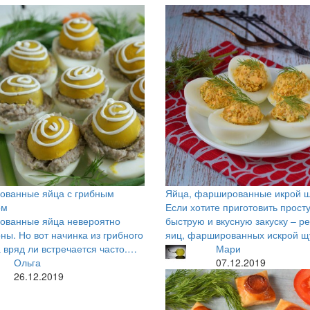
ованные яйца с грибным
Яйца, фаршированные икрой 
ом
Если хотите приготовить прост
ованные яйца невероятно
быструю и вкусную закуску – р
ны. Но вот начинка из грибного
яиц, фаршированных искрой щ
 вряд ли встречается часто.…
Мари
Ольга
07.12.2019
26.12.2019