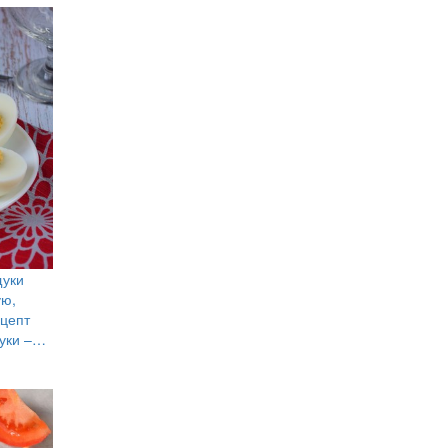
щуки
ую,
ецепт
уки –…