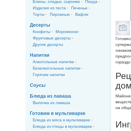
Блины, оладьи, сырники
Пицца
Изделия из теста
Печенье
Торты
Пирожные
Вафли
Десерты
Конфеты
Мороженое
Фруктовые десерты
Готовяс
Другие десерты
суперма
ознаком
Напитки
предпоч
Алкогольные напитки
гораздо
Безалкогольные напитки
Рец
Горячие напитки
дом
Соусы
Блюда из лаваша
Майонез
веществ
Выпечка из лаваша
на обще
Готовим в мультиварке
Блюда из мяса в мультиварке
Инг
Блюда из птицы в мультиварке