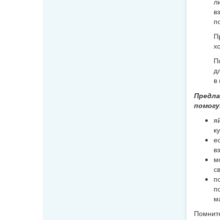
л
в
п
П
х
П
д
в
Предла
помогу
я
к
е
в
м
с
п
п
м
Помните