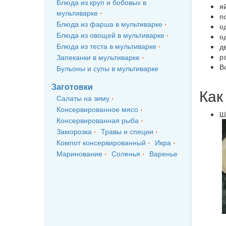
Блюда из круп и бобовых в
я
мультиварке
по
Блюда из фарша в мультиварке
од
Блюда из овощей в мультиварке
од
Блюда из теста в мультиварке
дв
р
Запеканки в мультиварке
В
Бульоны и супы в мультиварке
Заготовки
Как
Салаты на зиму
Консервированное мясо
Ш
Консервированная рыба
Заморозка
Травы и специи
Компот консервированный
Икра
Маринование
Соленья
Варенье