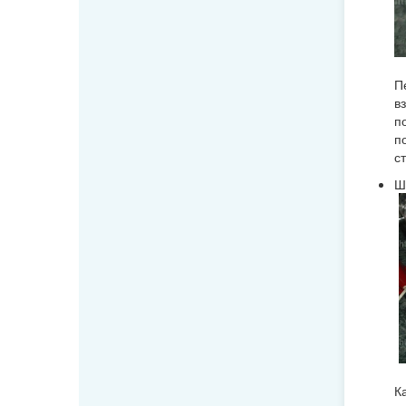
П
в
п
п
с
Ш
К