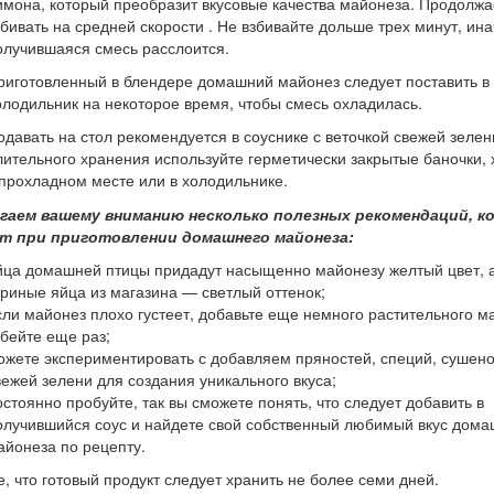
имона, который преобразит вкусовые качества майонеза. Продолж
збивать на средней скорости . Не взбивайте дольше трех минут, ина
олучившаяся смесь расслоится.
риготовленный в блендере домашний майонез следует поставить в
олодильник на некоторое время, чтобы смесь охладилась.
одавать на стол рекомендуется в соуснике с веточкой свежей зелен
лительного хранения используйте герметически закрытые баночки, 
 прохладном месте или в холодильнике.
гаем вашему вниманию несколько полезных рекомендаций, 
т при приготовлении домашнего майонеза:
йца домашней птицы придадут насыщенно майонезу желтый цвет, 
уриные яйца из магазина — светлый оттенок;
сли майонез плохо густеет, добавьте еще немного растительного м
збейте еще раз;
ожете экспериментировать с добавляем пряностей, специй, сушено
вежей зелени для создания уникального вкуса;
остоянно пробуйте, так вы сможете понять, что следует добавить в
олучившийся соус и найдете свой собственный любимый вкус дома
айонеза по рецепту.
, что готовый продукт следует хранить не более семи дней.