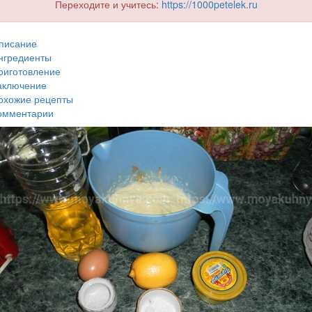
Переходите и учитесь:
https://1000petelek.ru
писание
нгредиенты
риготовление
аключение
охожие рецепты
омментарии