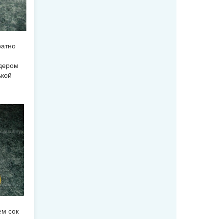
ратно
ндером
ькой
ем сок