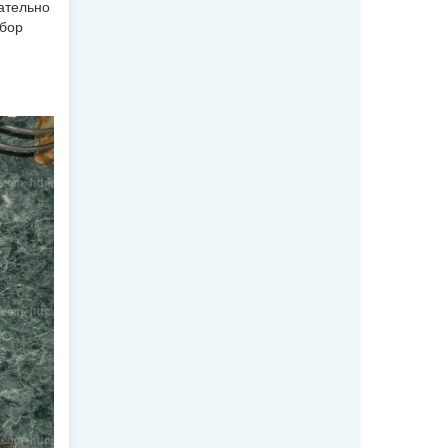
ательно
абор