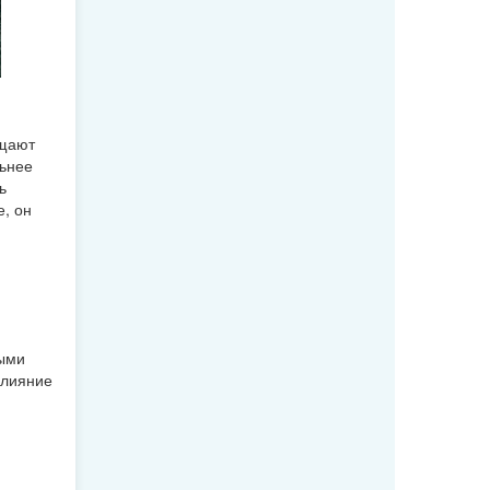
ещают
льнее
ь
, он
ными
влияние