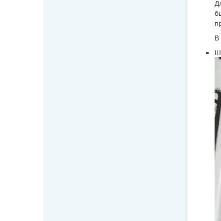
Д
б
п
В
Ш