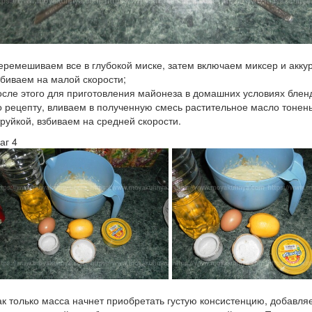
еремешиваем все в глубокой миске, затем включаем миксер и акку
збиваем на малой скорости;
осле этого для приготовления майонеза в домашних условиях бле
о рецепту, вливаем в полученную смесь растительное масло тонен
труйкой, взбиваем на средней скорости.
аг 4
ак только масса начнет приобретать густую консистенцию, добавля