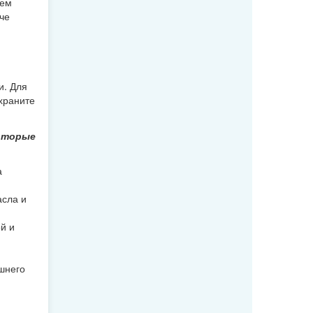
аем
че
и. Для
храните
которые
а
асла и
й и
шнего