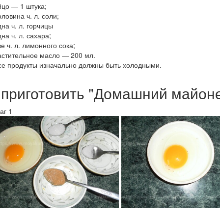
йцо — 1 штука;
ловина ч. л. соли;
на ч. л. горчицы
на ч. л. сахара;
е ч. л. лимонного сока;
астительное масло — 200 мл.
се продукты изначально должны быть холодными.
 приготовить "Домашний майоне
аг 1