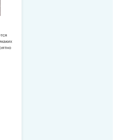
ется
икаких
роятно