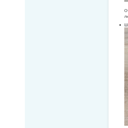
О
л
Ш