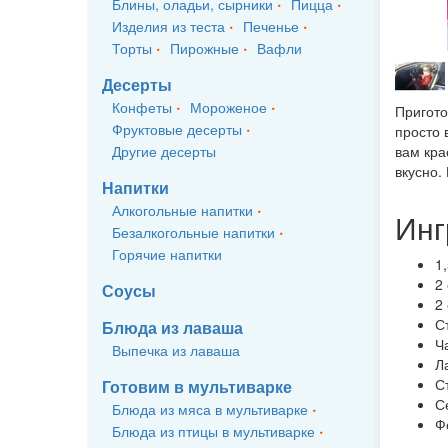
Блины, оладьи, сырники
Пицца
Изделия из теста
Печенье
Торты
Пирожные
Вафли
Десерты
Конфеты
Мороженое
Пригото
Фруктовые десерты
просто 
Другие десерты
вам кра
вкусно.
Напитки
Алкогольные напитки
Инг
Безалкогольные напитки
Горячие напитки
1
2
Соусы
2
С
Блюда из лаваша
Ч
Выпечка из лаваша
Л
С
Готовим в мультиварке
С
Блюда из мяса в мультиварке
Ф
Блюда из птицы в мультиварке