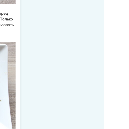
ерец
 Только
ьзовать