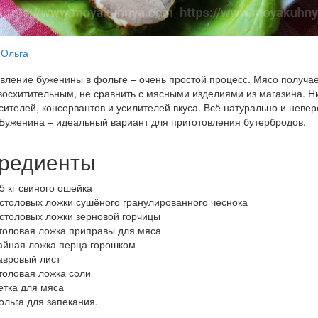
Ольга
вление буженины в фольге – очень простой процесс. Мясо получа
восхитительным, не сравнить с мясными изделиями из магазина. Н
сителей, консервантов и усилителей вкуса. Всё натурально и неве
 Буженина – идеальный вариант для приготовления бутербродов.
редиенты
,5 кг свиного ошейка
 столовых ложки сушёного гранулированного чеснока
 столовых ложки зерновой горчицы
толовая ложка приправы для мяса
айная ложка перца горошком
авровый лист
толовая ложка соли
етка для мяса
ольга для запекания.