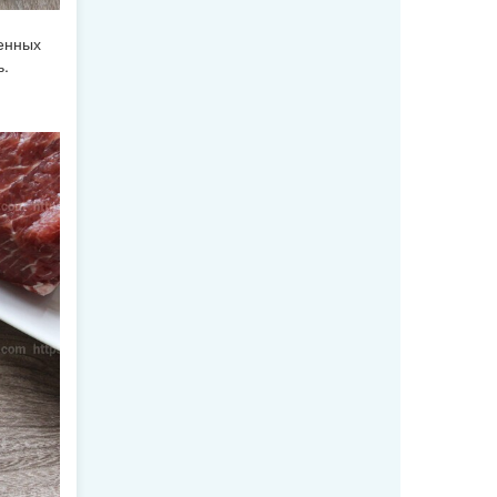
енных
ь.