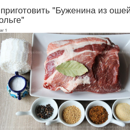
 приготовить "Буженина из оше
ольге"
аг 1