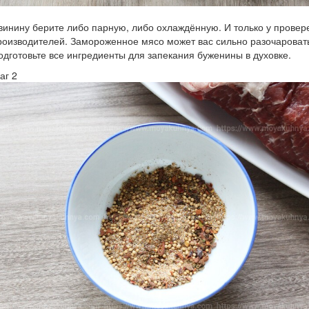
винину берите либо парную, либо охлаждённую. И только у провер
роизводителей. Замороженное мясо может вас сильно разочароват
одготовьте все ингредиенты для запекания буженины в духовке.
аг 2