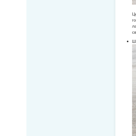
Ц
г
л
с
Ш