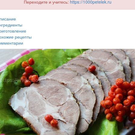
Переходите и учитесь:
https://1000petelek.ru
писание
нгредиенты
риготовление
охожие рецепты
омментарии