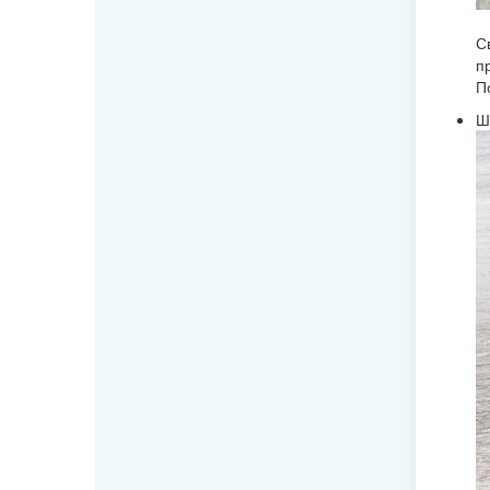
С
п
П
Ш