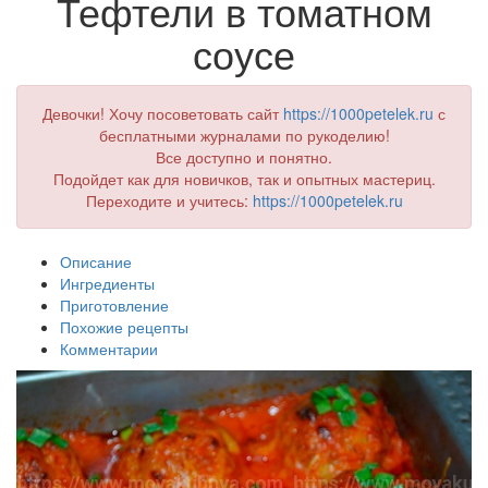
Тефтели в томатном
соусе
Девочки! Хочу посоветовать сайт
https://1000petelek.ru
с
бесплатными журналами по рукоделию!
Все доступно и понятно.
Подойдет как для новичков, так и опытных мастериц.
Переходите и учитесь:
https://1000petelek.ru
Описание
Ингредиенты
Приготовление
Похожие рецепты
Комментарии