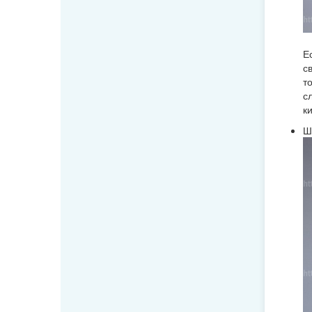
Е
с
т
с
к
Ш