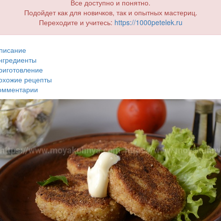
Все доступно и понятно.
Подойдет как для новичков, так и опытных мастериц.
Переходите и учитесь:
https://1000petelek.ru
писание
нгредиенты
риготовление
охожие рецепты
омментарии