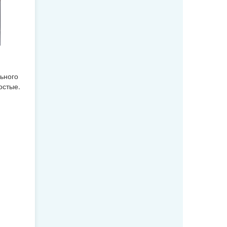
ьного
остые.
я