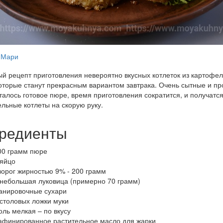
Мари
й рецепт приготовления невероятно вкусных котлеток из картофел
оторые станут прекрасным вариантом завтрака. Очень сытные и пр
талось готовое пюре, время приготовления сократится, и получатс
льные котлеты на скорую руку.
редиенты
00 грамм пюре
 яйцо
ворог жирностью 9% - 200 грамм
 небольшая луковица (примерно 70 грамм)
анировочные сухари
 столовых ложки муки
оль мелкая – по вкусу
афинированное растительное масло для жарки