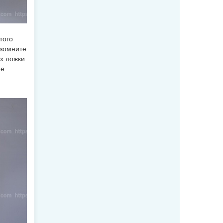
того
азомните
х ложки
не