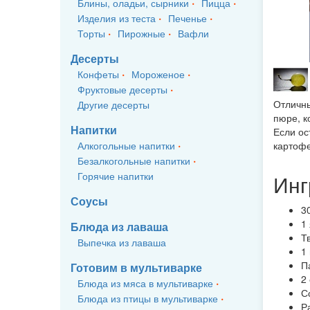
Блины, оладьи, сырники
Пицца
Изделия из теста
Печенье
Торты
Пирожные
Вафли
Десерты
Конфеты
Мороженое
Фруктовые десерты
Отличны
Другие десерты
пюре, к
Напитки
Если ос
Алкогольные напитки
картофе
Безалкогольные напитки
Горячие напитки
Инг
Соусы
3
1
Блюда из лаваша
Т
Выпечка из лаваша
1
П
Готовим в мультиварке
2
Блюда из мяса в мультиварке
С
Блюда из птицы в мультиварке
Р