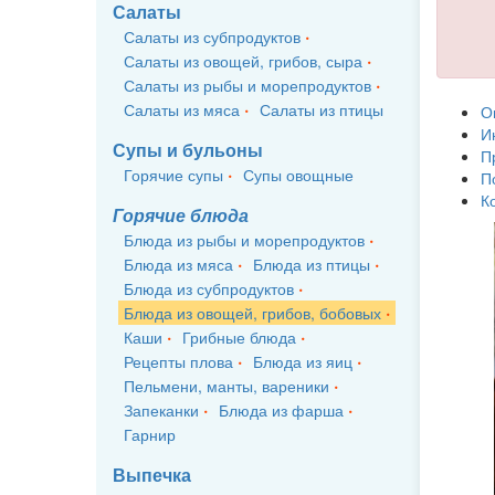
Салаты
Салаты из субпродуктов
Салаты из овощей, грибов, сыра
Салаты из рыбы и морепродуктов
Салаты из мяса
Салаты из птицы
О
И
Супы и бульоны
П
Горячие супы
Супы овощные
П
К
Горячие блюда
Блюда из рыбы и морепродуктов
Блюда из мяса
Блюда из птицы
Блюда из субпродуктов
Блюда из овощей, грибов, бобовых
Каши
Грибные блюда
Рецепты плова
Блюда из яиц
Пельмени, манты, вареники
Запеканки
Блюда из фарша
Гарнир
Выпечка