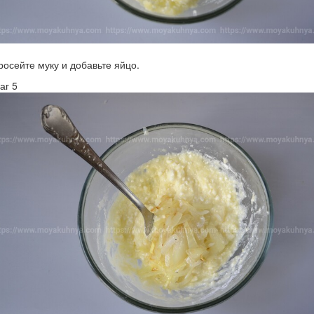
росейте муку и добавьте яйцо.
аг 5