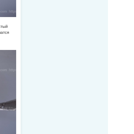
стый
чатся