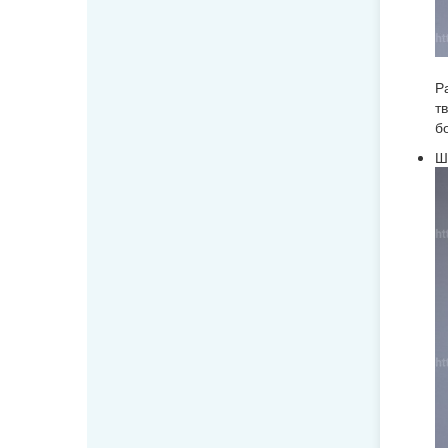
Р
т
б
Ш