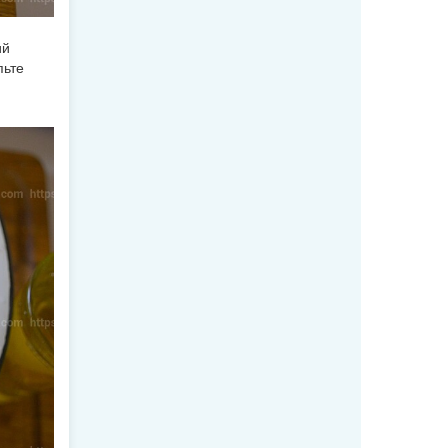
ий
пьте