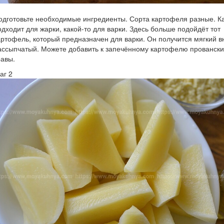
одготовьте необходимые ингредиенты. Сорта картофеля разные. Ка
одходит для жарки, какой-то для варки. Здесь больше подойдёт тот
артофель, который предназначен для варки. Он получится мягкий в
ассыпчатый. Можете добавить к запечённому картофелю прованск
равы.
аг 2