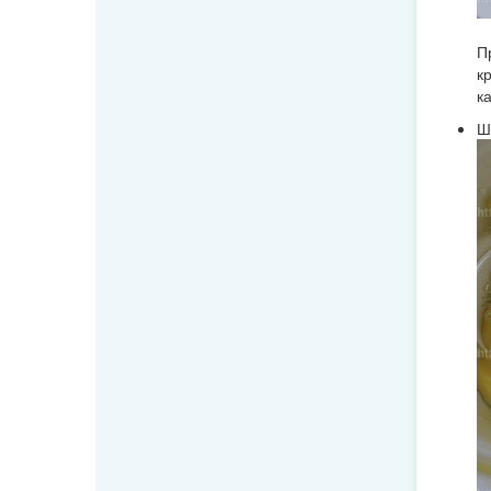
П
к
к
Ш