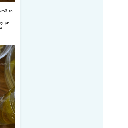
кой-то
нутри,
ие