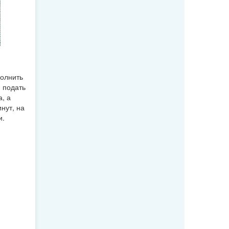
полнить
 подать
, а
нут, на
и.