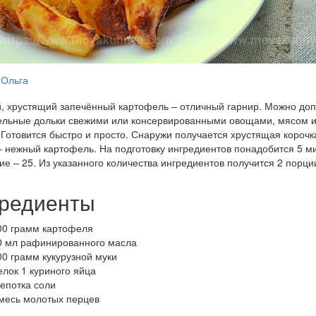
Ольга
, хрустящий запечённый картофель – отличный гарнир. Можно до
льные дольки свежими или консервированными овощами, мясом и
. Готовится быстро и просто. Снаружи получается хрустящая корочка
– нежный картофель. На подготовку ингредиентов понадобится 5 ми
ие – 25. Из указанного количества ингредиентов получится 2 порци
редиенты
00 грамм картофеля
0 мл рафинированного масла
00 грамм кукурузной муки
елок 1 куриного яйца
епотка соли
месь молотых перцев