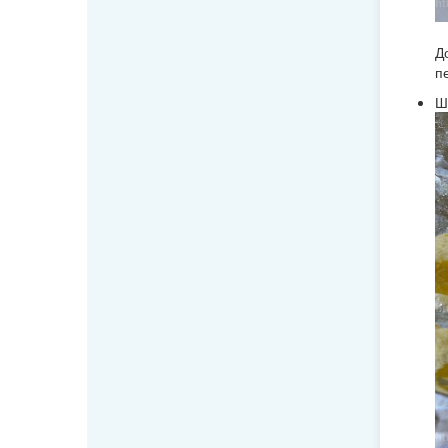
Д
п
Ш