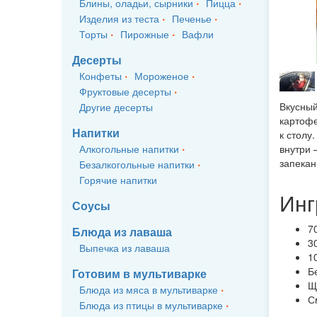
Блины, оладьи, сырники
Пицца
Изделия из теста
Печенье
Торты
Пирожные
Вафли
Десерты
Конфеты
Мороженое
Фруктовые десерты
Вкусный
Другие десерты
картофе
Напитки
к столу
Алкогольные напитки
внутри 
запекан
Безалкогольные напитки
Горячие напитки
Инг
Соусы
7
Блюда из лаваша
3
Выпечка из лаваша
1
Б
Готовим в мультиварке
Щ
Блюда из мяса в мультиварке
С
Блюда из птицы в мультиварке