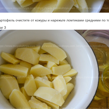
артофель очистите от кожуры и нарежьте ломтиками средними по 
аг 3