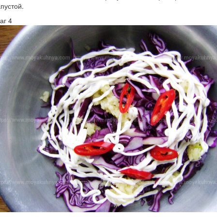
апустой.
аг 4