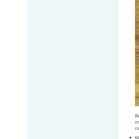
В
с
с
Ш