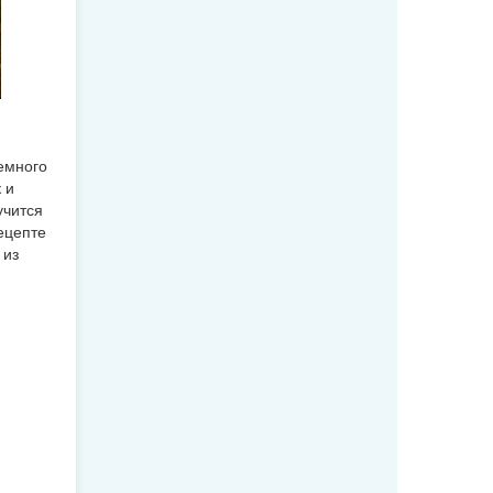
емного
 и
учится
ецепте
 из