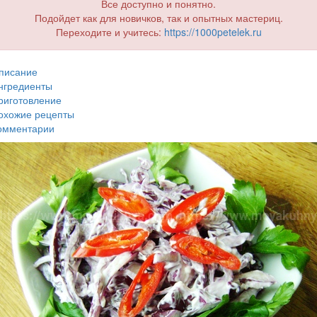
Все доступно и понятно.
Подойдет как для новичков, так и опытных мастериц.
Переходите и учитесь:
https://1000petelek.ru
писание
нгредиенты
риготовление
охожие рецепты
омментарии