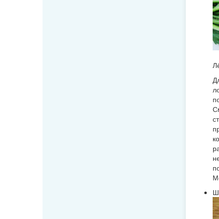
Л
Д
л
п
С
с
п
к
р
н
п
М
Ш