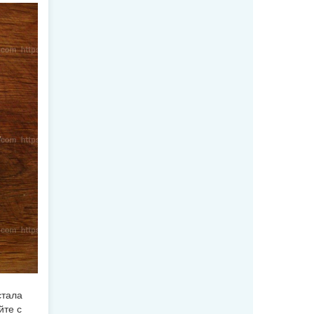
стала
йте с