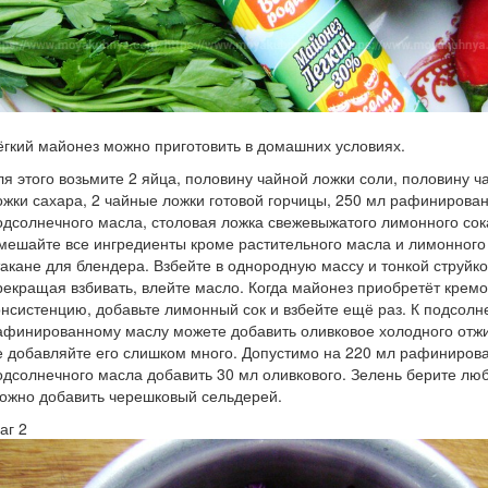
ёгкий майонез можно приготовить в домашних условиях.
ля этого возьмите 2 яйца, половину чайной ложки соли, половину ч
ожки сахара, 2 чайные ложки готовой горчицы, 250 мл рафинирова
одсолнечного масла, столовая ложка свежевыжатого лимонного сок
мешайте все ингредиенты кроме растительного масла и лимонного 
такане для блендера. Взбейте в однородную массу и тонкой струйко
рекращая взбивать, влейте масло. Когда майонез приобретёт крем
онсистенцию, добавьте лимонный сок и взбейте ещё раз. К подсол
афинированному маслу можете добавить оливковое холодного отж
е добавляйте его слишком много. Допустимо на 220 мл рафиниров
одсолнечного масла добавить 30 мл оливкового. Зелень берите лю
ожно добавить черешковый сельдерей.
аг 2