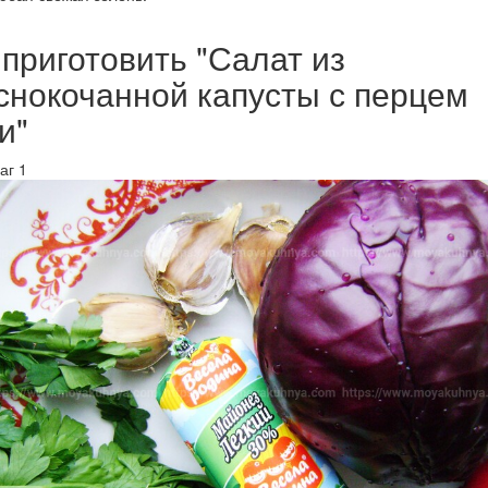
 приготовить "Салат из
снокочанной капусты с перцем
и"
аг 1