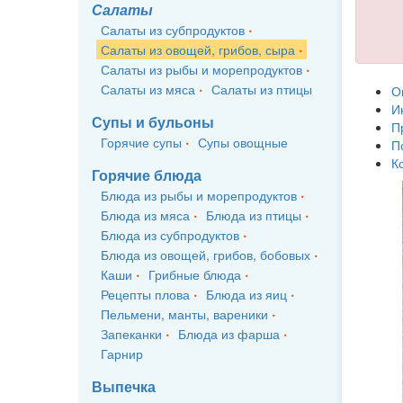
Салаты
Салаты из субпродуктов
Салаты из овощей, грибов, сыра
Салаты из рыбы и морепродуктов
Салаты из мяса
Салаты из птицы
О
И
Супы и бульоны
П
Горячие супы
Супы овощные
П
К
Горячие блюда
Блюда из рыбы и морепродуктов
Блюда из мяса
Блюда из птицы
Блюда из субпродуктов
Блюда из овощей, грибов, бобовых
Каши
Грибные блюда
Рецепты плова
Блюда из яиц
Пельмени, манты, вареники
Запеканки
Блюда из фарша
Гарнир
Выпечка