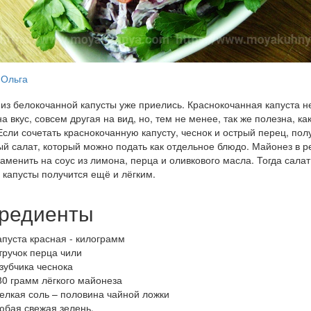
Ольга
из белокочанной капусты уже приелись. Краснокочанная капуста н
а вкус, совсем другая на вид, но, тем не менее, так же полезна, как
Если сочетать краснокочанную капусту, чеснок и острый перец, пол
й салат, который можно подать как отдельное блюдо. Майонез в р
аменить на соус из лимона, перца и оливкового масла. Тогда салат
 капусты получится ещё и лёгким.
редиенты
апуста красная - килограмм
тручок перца чили
 зубчика чеснока
80 грамм лёгкого майонеза
елкая соль – половина чайной ложки
юбая свежая зелень.