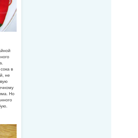
айной
нного
а.
сока в
й, не
овую
нечному
има. Но
анного
бую.