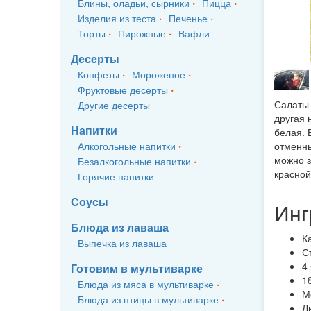
Блины, оладьи, сырники
Пицца
Изделия из теста
Печенье
Торты
Пирожные
Вафли
Десерты
Конфеты
Мороженое
Фруктовые десерты
Салаты 
Другие десерты
другая н
Напитки
белая. 
Алкогольные напитки
отменны
можно з
Безалкогольные напитки
красной
Горячие напитки
Соусы
Инг
Блюда из лаваша
К
Выпечка из лаваша
С
4
Готовим в мультиварке
1
Блюда из мяса в мультиварке
М
Блюда из птицы в мультиварке
Л