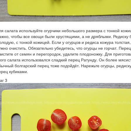
ля салата используйте огурчики небольшого размера с тонкой кожи
ажно, чтобы все овощи были хрустящими, а не дряблыми. Редиску 
олодую, с тонкой кожицей. Если у огурцов и редиса кожура толстая,
ужно очистить. Обязательно убедитесь, что огурцы не горчат. Перец
чистите от семян и перегородок, удалите плодоножку. Для пригото
того салата использовался сладкий перец Ратунду. Он более мясис
бычный болгарский перец тоже подойдёт. Нарежьте огурцы, редиску
ерец кубиками.
аг 3