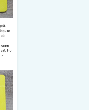
цей.
берите
 её
вления
тый. Но
 и