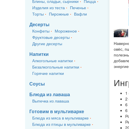
Блины, оладьи, сырники
Пицца
Изделия из теста
Печенье
Торты
Пирожные
Вафли
Десерты
Конфеты
Мороженое
Фруктовые десерты
Наверно
Другие десерты
овёс, п
Напитки
полезны
Алкогольные напитки
добавле
энергие
Безалкогольные напитки
Горячие напитки
Инг
Соусы
1
Блюда из лаваша
2
Выпечка из лаваша
6
6
Готовим в мультиварке
Р
Блюда из мяса в мультиварке
Р
Блюда из птицы в мультиварке
2