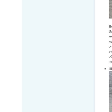
Д
В
м
н
о
э
о
п
Ш