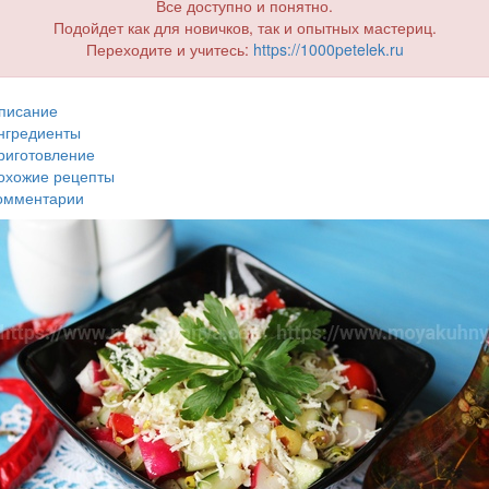
Все доступно и понятно.
Подойдет как для новичков, так и опытных мастериц.
Переходите и учитесь:
https://1000petelek.ru
писание
нгредиенты
риготовление
охожие рецепты
омментарии