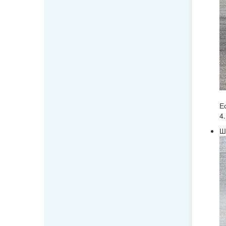
Е
4.
Ш