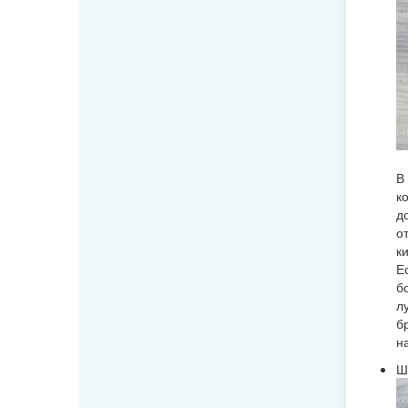
В
к
д
о
к
Е
б
л
б
н
Ш