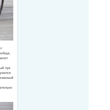
от
Вообще,
шалот
ый лук.
лучился
резанный
ательно