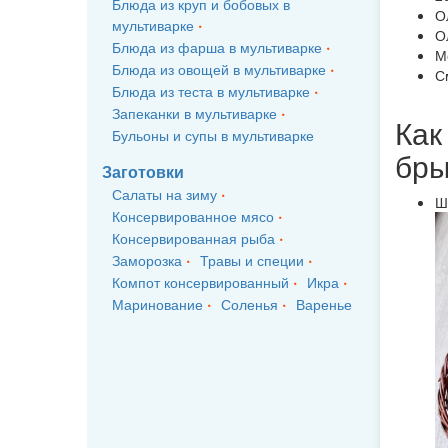
Блюда из круп и бобовых в
О
мультиварке
О
Блюда из фарша в мультиварке
М
Блюда из овощей в мультиварке
С
Блюда из теста в мультиварке
Запеканки в мультиварке
Как
Бульоны и супы в мультиварке
бры
Заготовки
Салаты на зиму
Ш
Консервированное мясо
Консервированная рыба
Заморозка
Травы и специи
Компот консервированный
Икра
Маринование
Соленья
Варенье