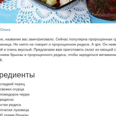
Ольга
е, название вас заинтриговало. Сейчас популярна пророщенная гр
шеница. Но никто не говорит о пророщенном редисе. А зря. Он нев
й и очень вкусный. Предлагаем вам приготовить салат из овощей с
нием брынзы и пророщенного редиса, чтобы зарядиться витамина
й.
редиенты
 сладкий перец
 свежих огурца
 помидорок черри
 редисок
остки редиса
епчатая луковица
00 грамм брынзы