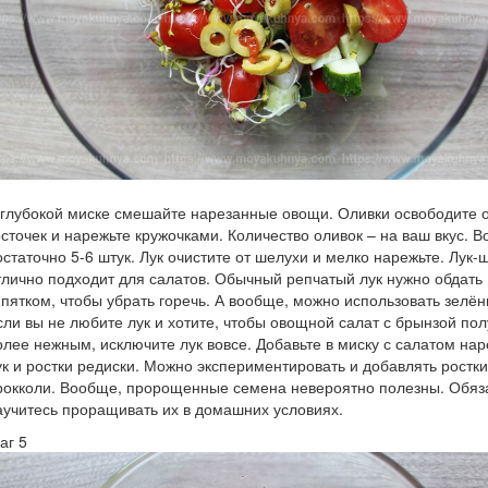
 глубокой миске смешайте нарезанные овощи. Оливки освободите 
осточек и нарежьте кружочками. Количество оливок – на ваш вкус. 
остаточно 5-6 штук. Лук очистите от шелухи и мелко нарежьте. Лук-
тлично подходит для салатов. Обычный репчатый лук нужно обдать
ипятком, чтобы убрать горечь. А вообще, можно использовать зелён
сли вы не любите лук и хотите, чтобы овощной салат с брынзой по
олее нежным, исключите лук вовсе. Добавьте в миску с салатом на
ук и ростки редиски. Можно экспериментировать и добавлять ростки
рокколи. Вообще, пророщенные семена невероятно полезны. Обяз
аучитесь проращивать их в домашних условиях.
аг 5