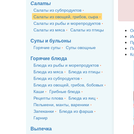
Салаты
Салаты из субпродуктов
Салаты из овощей, грибов, сыра
Салаты из рыбы и морепродуктов
Салаты из мяса
Салаты из птицы
О
И
Супы и бульоны
П
Горячие супы
Супы овощные
П
К
Горячие блюда
Блюда из рыбы и морепродуктов
Блюда из мяса
Блюда из птицы
Блюда из субпродуктов
Блюда из овощей, грибов, бобовых
Каши
Грибные блюда
Рецепты плова
Блюда из яиц
Пельмени, манты, вареники
Запеканки
Блюда из фарша
Гарнир
Выпечка