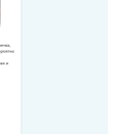
ечка,
ероятно
ми и