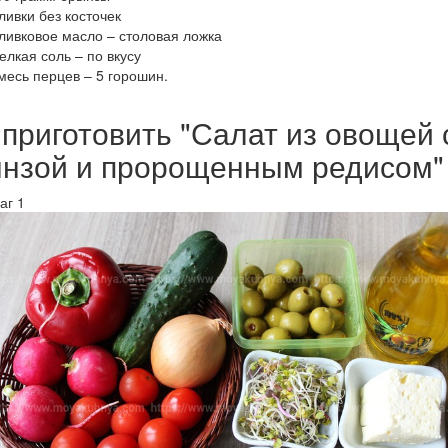
ливки без косточек
ливковое масло – столовая ложка
елкая соль – по вкусу
месь перцев – 5 горошин.
 приготовить "Салат из овощей 
нзой и пророщенным редисом"
аг 1