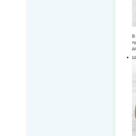
В
п
д
Ш