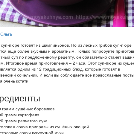
Ольга
суп-пюре готовят из шампиньонов. Но из лесных грибов суп-пюре
тся ещё более вкусным и ароматным. Только попробуйте приготови
тный суп по предложенному рецепту, он обязательно станет ваши
. Итоговое время приготовления – 2 часа. Этот суп-пюре из сушё
является одним из 12 традиционных блюд, которые готовят в
венский сочельник. И если вы соблюдаете все православные посты
я очень кстати.
редиенты
0 грамм сушёных боровиков
00 грамм картофеля
20 грамм репчатого лука
толовая ложка приправы из сушёных овощей
 столовых ложки кукурузной муки