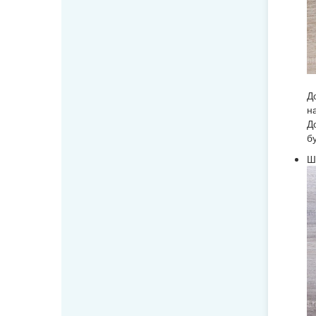
Д
н
Д
б
Ш