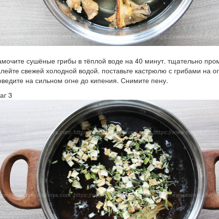
амочите сушёные грибы в тёплой воде на 40 минут. тщательно про
алейте свежей холодной водой. поставьте кастрюлю с грибами на ог
оведите на сильном огне до кипения. Снимите пену.
аг 3