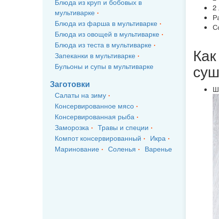
Блюда из круп и бобовых в
2
мультиварке
Р
Блюда из фарша в мультиварке
С
Блюда из овощей в мультиварке
Блюда из теста в мультиварке
Как
Запеканки в мультиварке
суш
Бульоны и супы в мультиварке
Заготовки
Ш
Салаты на зиму
Консервированное мясо
Консервированная рыба
Заморозка
Травы и специи
Компот консервированный
Икра
Маринование
Соленья
Варенье