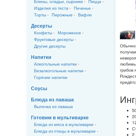
Блины, оладьи, сырники
Пицца
Изделия из теста
Печенье
Торты
Пирожные
Вафли
Десерты
Конфеты
Мороженое
Фруктовые десерты
Обычно 
Другие десерты
получае
Напитки
невероя
Алкогольные напитки
любимым
грибов 
Безалкогольные напитки
Рождест
Горячие напитки
придётс
Соусы
Инг
Блюда из лаваша
Выпечка из лаваша
5
2
Готовим в мультиварке
1
Блюда из мяса в мультиварке
С
Блюда из птицы в мультиварке
2