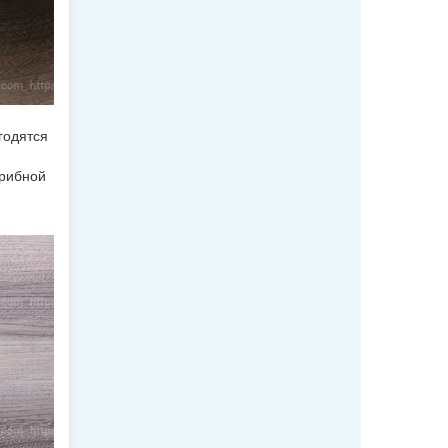
годятся
грибной