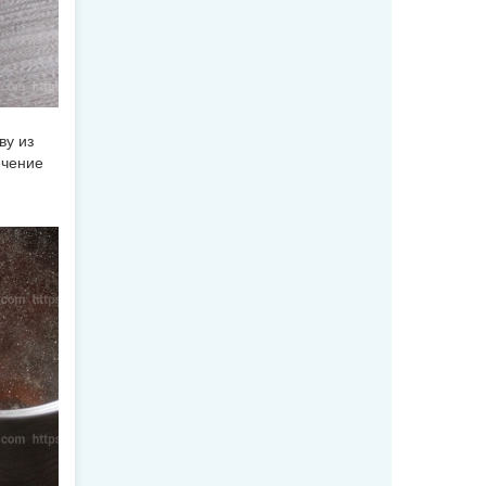
ву из
ечение