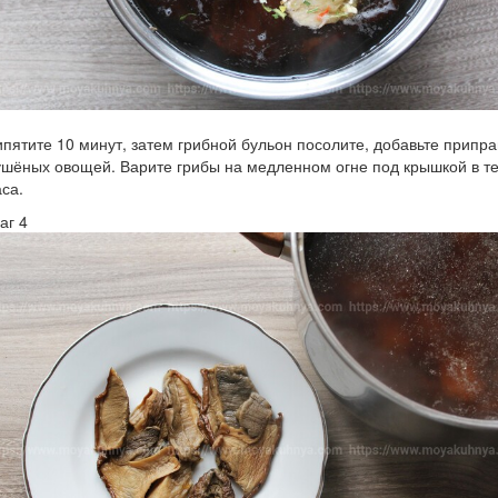
ипятите 10 минут, затем грибной бульон посолите, добавьте припра
ушёных овощей. Варите грибы на медленном огне под крышкой в т
аса.
аг 4