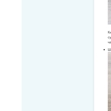
К
с
ч
Ш