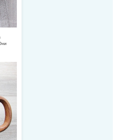
я
Они