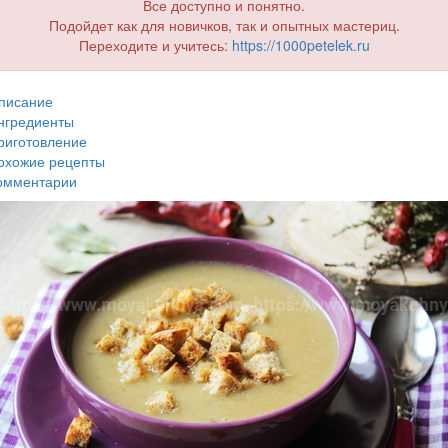
Все доступно и понятно.
Подойдет как для новичков, так и опытных мастериц.
Переходите и учитесь:
https://1000petelek.ru
писание
нгредиенты
риготовление
охожие рецепты
омментарии