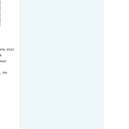
ть этот
м
ных
, он