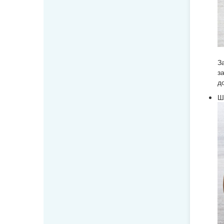
З
з
д
Ш