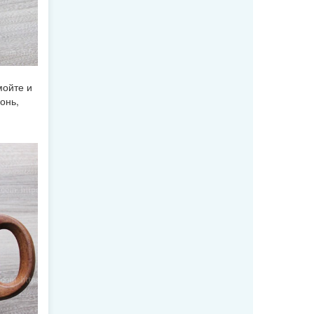
мойте и
онь,