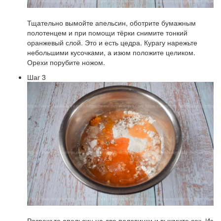
Тщательно вымойте апельсин, оботрите бумажным
полотенцем и при помощи тёрки снимите тонкий
оранжевый слой. Это и есть цедра. Курагу нарежьте
небольшими кусочками, а изюм положите целиком.
Орехи порубите ножом.
Шаг 3
Разрежьте апельсин на две половинки и выжмите сок. Из