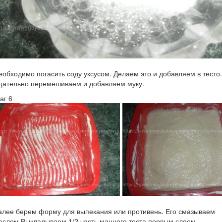
еобходимо погасить соду уксусом. Делаем это и добавляем в тесто.
щательно перемешиваем и добавляем муку.
аг 6
алее берем форму для выпекания или противень. Его смазываем
аслом.Выкладываем 1/2 часть манного теста первым слоем.