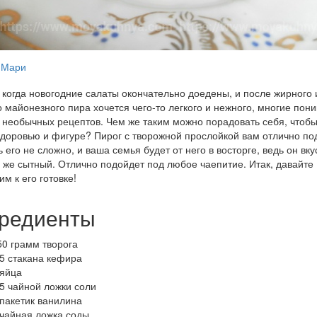
Мари
 когда новогодние салаты окончательно доедены, и после жирного 
о майонезного пира хочется чего-то легкого и нежного, многие пони
 необычных рецептов. Чем же таким можно порадовать себя, чтобы
доровью и фигуре? Пирог с творожной прослойкой вам отлично по
ь его не сложно, и ваша семья будет от него в восторге, ведь он вку
у же сытный. Отлично подойдет под любое чаепитие. Итак, давайте
им к его готовке!
редиенты
50 грамм творога
,5 стакана кефира
 яйца
,5 чайной ложки соли
 пакетик ванилина
 чайная ложка соды