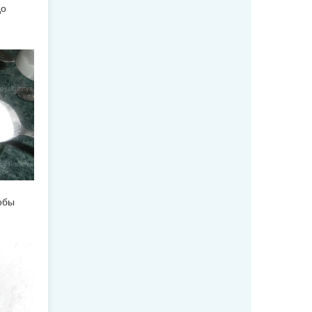
до
обы