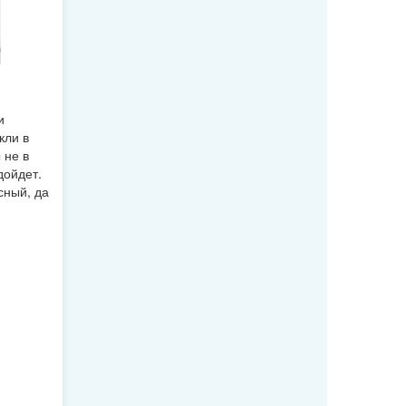
и
кли в
 не в
дойдет.
сный, да