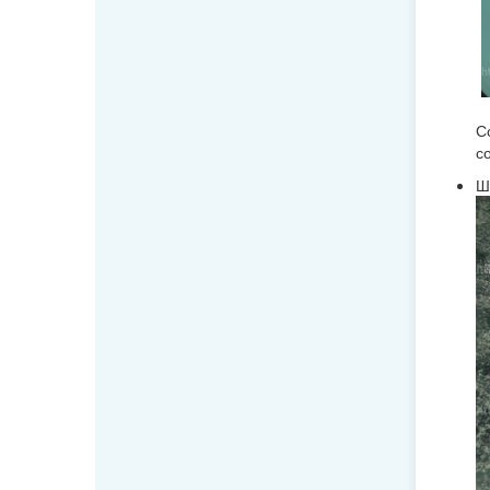
С
с
Ш