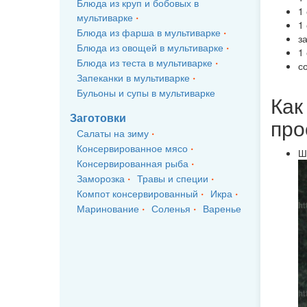
Блюда из круп и бобовых в
1
мультиварке
1
Блюда из фарша в мультиварке
з
Блюда из овощей в мультиварке
1
Блюда из теста в мультиварке
с
Запеканки в мультиварке
Бульоны и супы в мультиварке
Как
Заготовки
про
Салаты на зиму
Консервированное мясо
Ш
Консервированная рыба
Заморозка
Травы и специи
Компот консервированный
Икра
Маринование
Соленья
Варенье