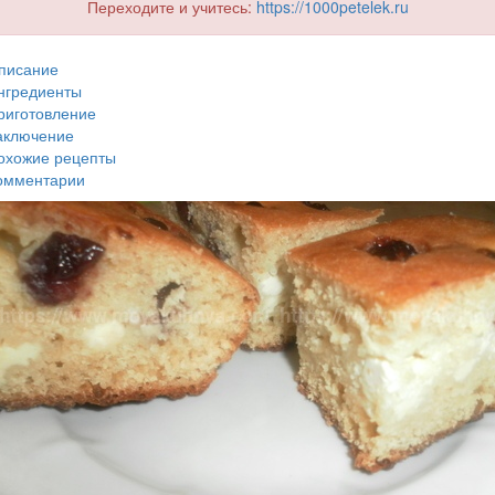
Переходите и учитесь:
https://1000petelek.ru
писание
нгредиенты
риготовление
аключение
охожие рецепты
омментарии