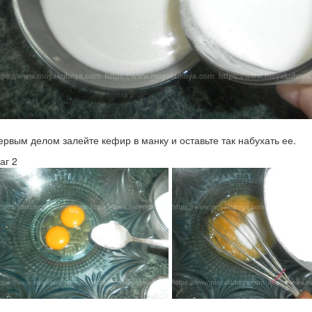
ервым делом залейте кефир в манку и оставьте так набухать ее.
аг 2