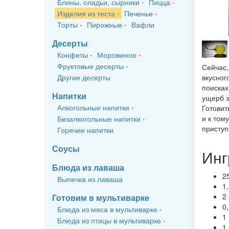
Блины, оладьи, сырники
Пицца
Изделия из теста
Печенье
Торты
Пирожные
Вафли
Десерты
Конфеты
Мороженое
Фруктовые десерты
Сейчас,
Другие десерты
вкусног
поисках
Напитки
ущерб з
Алкогольные напитки
Готовит
и к том
Безалкогольные напитки
приступ
Горячие напитки
Соусы
Инг
Блюда из лаваша
2
Выпечка из лаваша
1
2
Готовим в мультиварке
0
Блюда из мяса в мультиварке
1
Блюда из птицы в мультиварке
1