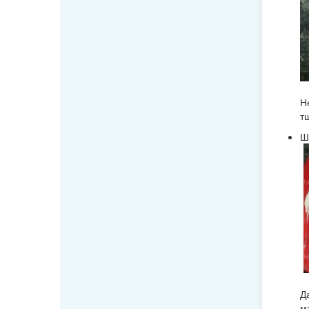
Н
т
Ш
Д
м