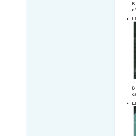
В
о
Ш
В
с
Ш