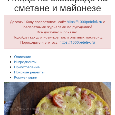
сметане и майонезе
Девочки! Хочу посоветовать сайт
https://1000petelek.ru
с
бесплатными журналами по рукоделию!
Все доступно и понятно.
Подойдет как для новичков, так и опытных мастериц.
Переходите и учитесь:
https://1000petelek.ru
Описание
Ингредиенты
Приготовление
Похожие рецепты
Комментарии