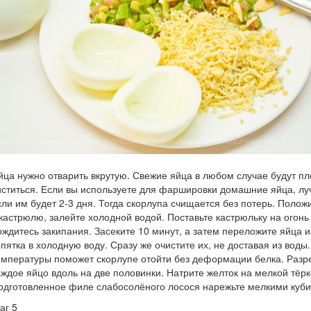
йца нужно отварить вкрутую. Свежие яйца в любом случае будут пл
иститься. Если вы используете для фаршировки домашние яйца, л
сли им будет 2-3 дня. Тогда скорлупа счищается без потерь. Полож
 кастрюлю, залейте холодной водой. Поставьте кастрюльку на огонь
ождитесь закипания. Засеките 10 минут, а затем переложите яйца и
ипятка в холодную воду. Сразу же очистите их, не доставая из воды
емпературы поможет скорлупе отойти без деформации белка. Разр
аждое яйцо вдоль на две половинки. Натрите желток на мелкой тёрк
одготовленное филе слабосолёного лосося нарежьте мелкими куби
аг 5