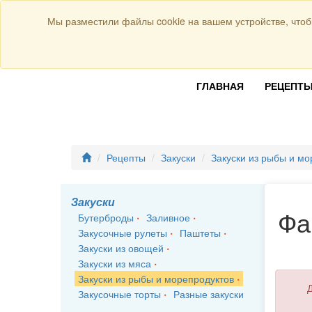
Присоединяйтесь к нам:
Мы разместили файлы cookie на вашем устройстве, чтоб
ГЛАВНАЯ
РЕЦЕПТ
Рецепты
Закуски
Закуски из рыбы и мо
Закуски
Фа
Бутерброды
Заливное
Закусочные рулеты
Паштеты
Закуски из овощей
Закуски из мяса
Закуски из рыбы и морепродуктов
Д
Закусочные торты
Разные закуски