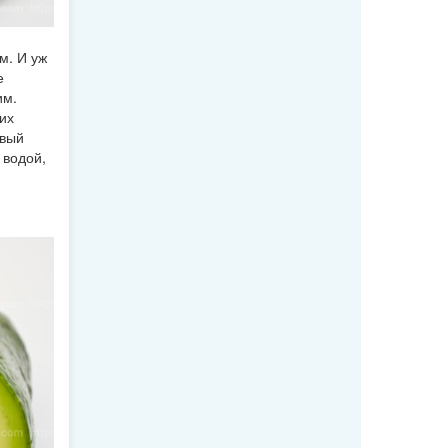
м. И уж
е
им.
их
овый
 водой,