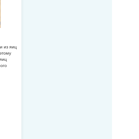
и из яиц
оэтому
яиц
ного