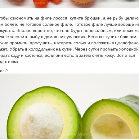
тобы сэкономить на филе лосося, купите брюшки, а не рыбу целико
ем более, не готовое солёное филе. Готовое филе лучше вообще н
окупать. Вполне вероятно, что оно будет пересолёным, или несвеж
учше засолить рыбу в домашних условиях. Если вы купите брюшки, 
ужно промыть, просушить, натереть солью и положить в целлофан
акет. Убрать в холодильник на сутки. Через сутки промыть холодной
рать коду и косточки, если они есть, а затем снять кожу. Вот и вся
одготовка.
аг 2