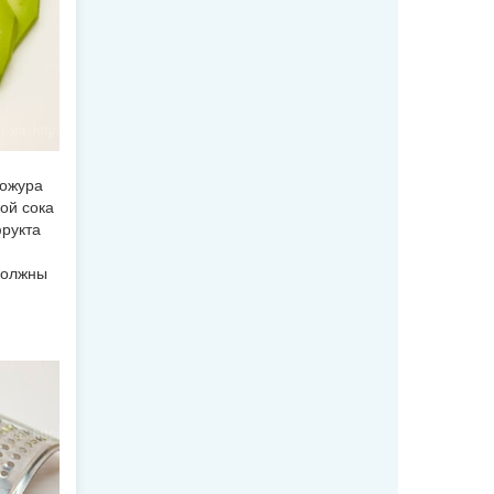
кожура
ой сока
фрукта
должны