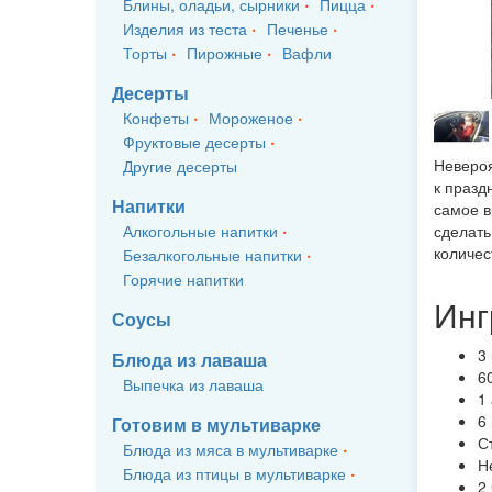
Блины, оладьи, сырники
Пицца
Изделия из теста
Печенье
Торты
Пирожные
Вафли
Десерты
Конфеты
Мороженое
Фруктовые десерты
Невероя
Другие десерты
к празд
Напитки
самое в
Алкогольные напитки
сделать
количес
Безалкогольные напитки
Горячие напитки
Инг
Соусы
3
Блюда из лаваша
6
Выпечка из лаваша
1
6
Готовим в мультиварке
С
Блюда из мяса в мультиварке
Н
Блюда из птицы в мультиварке
2