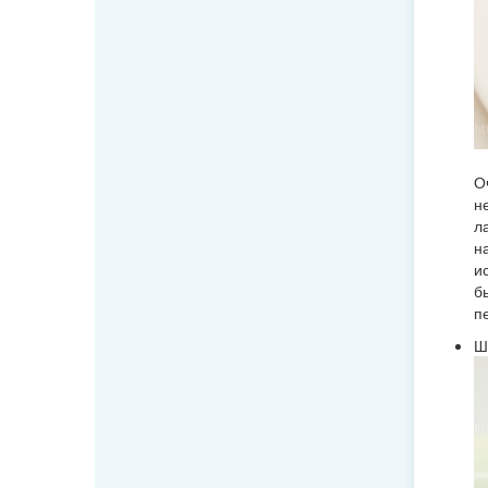
О
н
л
н
и
б
п
Ш