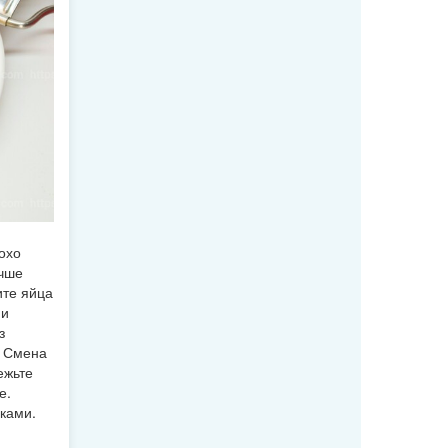
охо
учше
ите яйца
 и
з
. Смена
ежьте
е.
ками.