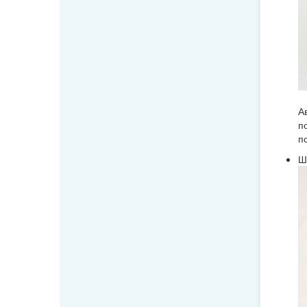
А
п
п
Ш