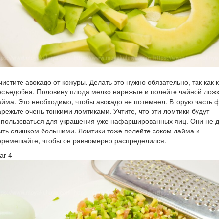
чистите авокадо от кожуры. Делать это нужно обязательно, так как 
есъедобна. Половину плода мелко нарежьте и полейте чайной ложк
айма. Это необходимо, чтобы авокадо не потемнел. Вторую часть 
арежьте очень тонкими ломтиками. Учтите, что эти ломтики будут
спользоваться для украшения уже нафаршированных яиц. Они не 
ыть слишком большими. Ломтики тоже полейте соком лайма и
еремешайте, чтобы он равномерно распределился.
аг 4