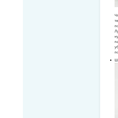
Ч
т
п
Л
н
п
уб
п
Ш