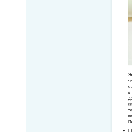
Я
ч
е
в
д
к
т
к
П
Ш