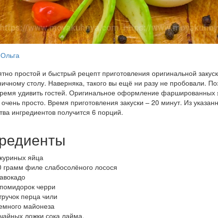
Ольга
тно простой и быстрый рецепт приготовления оригинальной закуск
ничному столу. Наверняка, такого вы ещё ни разу не пробовали. П
ремя удивить гостей. Оригинальное оформление фаршированных 
 очень просто. Время приготовления закуски – 20 минут. Из указан
тва ингредиентов получится 6 порций.
редиенты
 куриных яйца
0 грамм филе слабосолёного лосося
 авокадо
 помидорок черри
тручок перца чили
емного майонеза
 чайных ложки сока лайма.