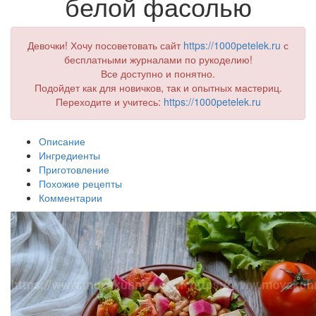
белой фасолью
Девочки! Хочу посоветовать сайт
https://1000petelek.ru
с
бесплатными журналами по рукоделию!
Все доступно и понятно.
Подойдет как для новичков, так и опытных мастериц.
Переходите и учитесь:
https://1000petelek.ru
Описание
Ингредиенты
Приготовление
Похожие рецепты
Комментарии