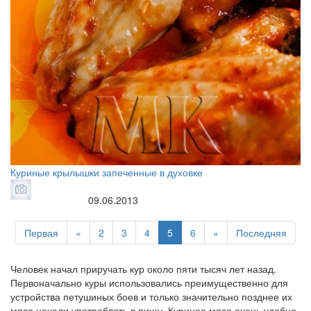
Куриные крылышки запеченные в духовке
09.06.2013
Первая
«
2
3
4
5
6
»
Последняя
Человек начал приручать кур около пяти тысяч лет назад.
Первоначально куры использовались преимущественно для
устройства петушиных боев и только значительно позднее их
мясо начали употреблять в пищу. Куриное мясо очень удобно