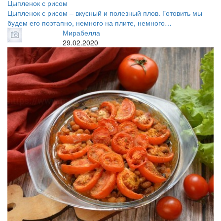
Цыпленок с рисом
Цыпленок с рисом – вкусный и полезный плов. Готовить мы
будем его поэтапно, немного на плите, немного…
Мирабелла
29.02.2020