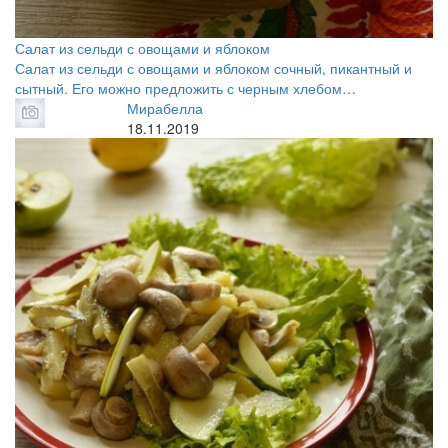
Салат из сельди с овощами и яблоком
Салат из сельди с овощами и яблоком сочный, пикантный и
сытный. Его можно предложить с черным хлебом…
Мирабелла
18.11.2019