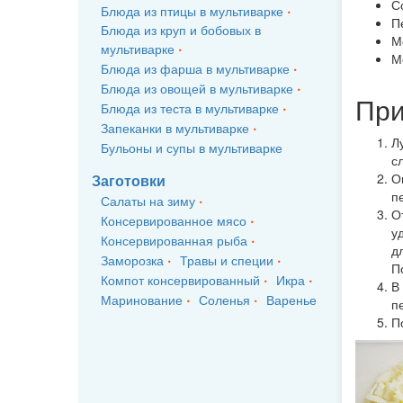
С
Блюда из птицы в мультиварке
П
Блюда из круп и бобовых в
М
мультиварке
М
Блюда из фарша в мультиварке
Блюда из овощей в мультиварке
При
Блюда из теста в мультиварке
Запеканки в мультиварке
Л
Бульоны и супы в мультиварке
с
О
Заготовки
п
Салаты на зиму
О
Консервированное мясо
у
Консервированная рыба
д
Заморозка
Травы и специи
П
Компот консервированный
Икра
В
Маринование
Соленья
Варенье
п
П