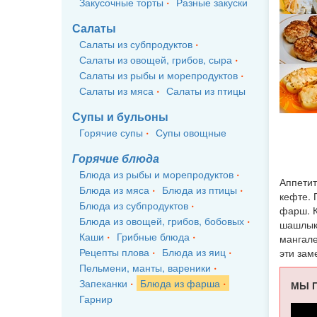
Закусочные торты
Разные закуски
Салаты
Салаты из субпродуктов
Салаты из овощей, грибов, сыра
Салаты из рыбы и морепродуктов
Салаты из мяса
Салаты из птицы
Супы и бульоны
Горячие супы
Супы овощные
Горячие блюда
Блюда из рыбы и морепродуктов
Аппетит
Блюда из мяса
Блюда из птицы
кефте. 
Блюда из субпродуктов
фарш. К
Блюда из овощей, грибов, бобовых
шашлыки
Каши
Грибные блюда
мангале
Рецепты плова
Блюда из яиц
эти зам
Пельмени, манты, вареники
Запеканки
Блюда из фарша
МЫ П
Гарнир