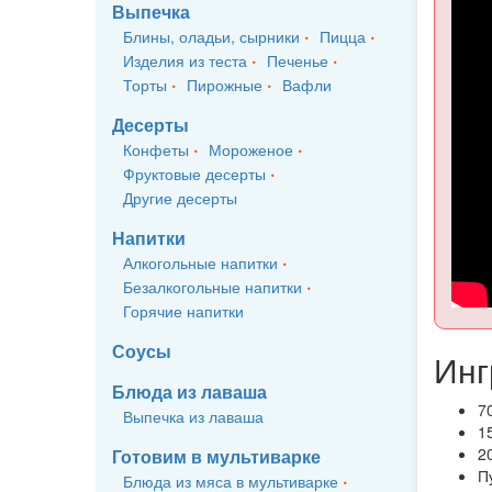
Выпечка
Блины, оладьи, сырники
Пицца
Изделия из теста
Печенье
Торты
Пирожные
Вафли
Десерты
Конфеты
Мороженое
Фруктовые десерты
Другие десерты
Напитки
Алкогольные напитки
Безалкогольные напитки
Горячие напитки
Соусы
Инг
Блюда из лаваша
7
Выпечка из лаваша
1
2
Готовим в мультиварке
П
Блюда из мяса в мультиварке