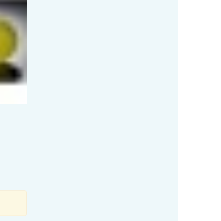
Мирабелл
Мирабелла