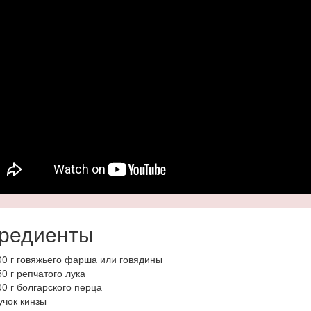
редиенты
00 г говяжьего фарша или говядины
50 г репчатого лука
00 г болгарского перца
учок кинзы