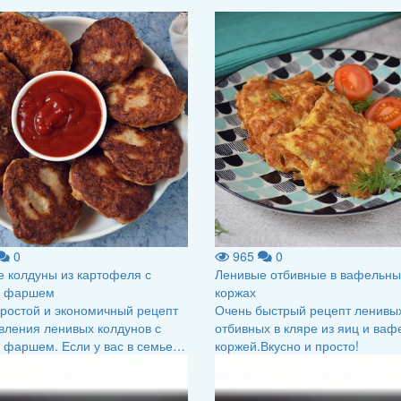
0
965
0
 колдуны из картофеля с
Ленивые отбивные в вафельны
 фаршем
коржах
ростой и экономичный рецепт
Очень быстрый рецепт ленивы
вления ленивых колдунов с
отбивных в кляре из яиц и ва
 фаршем. Если у вас в семье…
коржей.Вкусно и просто!