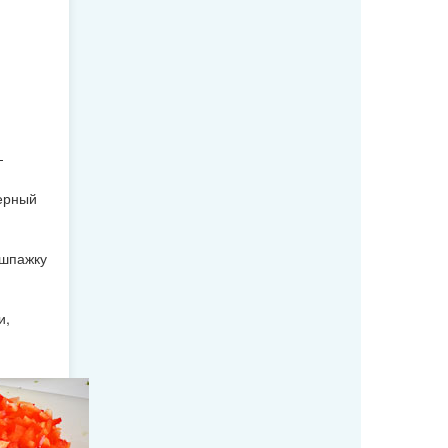
—
ерный
 шпажку
и,