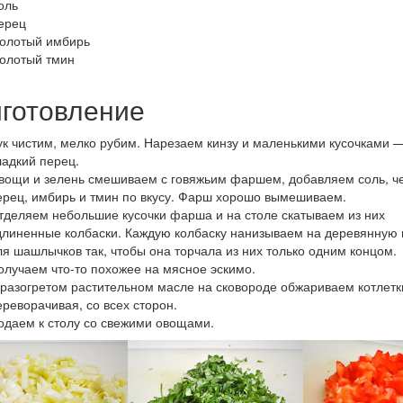
оль
ерец
олотый имбирь
олотый тмин
готовление
ук чистим, мелко рубим. Нарезаем кинзу и маленькими кусочками 
ладкий перец.
вощи и зелень смешиваем с говяжьим фаршем, добавляем соль, ч
ерец, имбирь и тмин по вкусу. Фарш хорошо вымешиваем.
тделяем небольшие кусочки фарша и на столе скатываем из них
длиненные колбаски. Каждую колбаску нанизываем на деревянную
ля шашлычков так, чтобы она торчала из них только одним концом.
олучаем что-то похожее на мясное эскимо.
 разогретом растительном масле на сковороде обжариваем котлетк
ереворачивая, со всех сторон.
одаем к столу со свежими овощами.