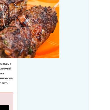
азывают
говяжий
 на
енное на
овить